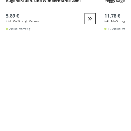
Augenbrauen- und Wimpernfarbe 20ml
Peggy Sage A
5,89 €
11,78 €
inkl. MwSt. zzgl. Versand
inkl. MwSt. zzgl. V
Weiter zur Detail
Artikel vorrätig
16 Artikel vorrät