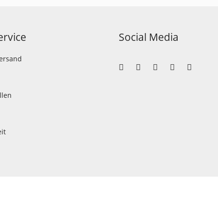
rvice
Social Media
Versand
llen
it