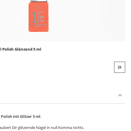
el Polish Glänzend 5 ml
Weite
 Polish mit Glitzer 5 ml.
zaubert Dir glitzernde Nägel
in null Komma nichts.