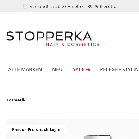
Versandfrei ab 75 € netto | 89,25 € brutto
springen
Zur Hauptnavigation springen
ALLE MARKEN
NEU
SALE %
PFLEGE • STYLI
Kosmetik
Bildergalerie überspringen
Friseur-Preis nach Login