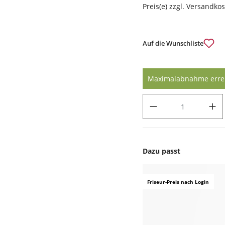
Preis(e) zzgl. Versandko
Auf die Wunschliste
Maximalabnahme erreic
PRODUKT ANZAHL: GIB DEN
Dazu passt
Produktgalerie überspr
Friseur-Preis nach Login