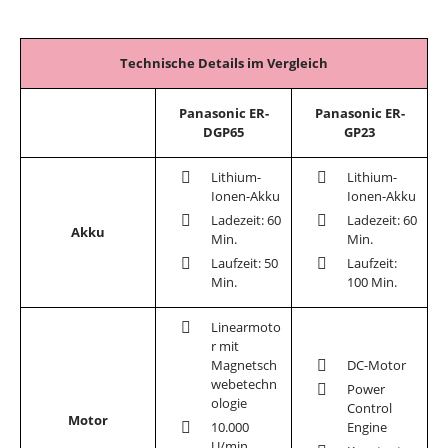
Technische Details im Vergleich
Panasonic ER-
Panasonic ER-
DGP65
GP23
Lithium-
Lithium-
Ionen-Akku
Ionen-Akku
Ladezeit: 60
Ladezeit: 60
Akku
Min.
Min.
Laufzeit: 50
Laufzeit:
Min.
100 Min.
Linearmoto
r mit
Magnetsch
DC-Motor
webetechn
Power
ologie
Control
Motor
10.000
Engine
U/min