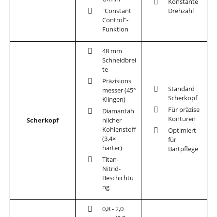
Konstante
"Constant
Drehzahl
Control"-
Funktion
48 mm
Schneidbrei
te
Präzisions
Standard
messer (45°
Scherkopf
Klingen)
Für präzise
Diamantäh
Konturen
Scherkopf
nlicher
Kohlenstoff
Optimiert
(3,4×
für
härter)
Bartpflege
Titan-
Nitrid-
Beschichtu
ng
0,8 - 2,0