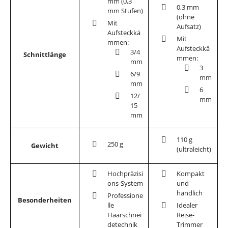
mm (0,3
0,3 mm
mm Stufen)
(ohne
Mit
Aufsatz)
Aufsteckkä
Mit
mmen:
Aufsteckkä
3/4
Schnittlänge
mmen:
mm
3
6/9
mm
mm
6
12/
mm
15
mm
110 g
250 g
Gewicht
(ultraleicht)
Hochpräzisi
Kompakt
ons-System
und
handlich
Professione
Besonderheiten
lle
Idealer
Haarschnei
Reise-
detechnik
Trimmer