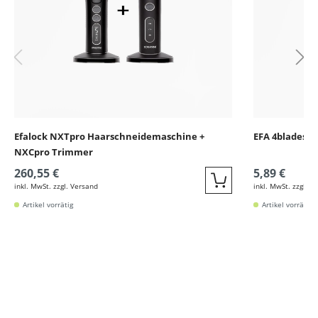
Efalock NXTpro Haarschneidemaschine +
EFA 4blades R
NXCpro Trimmer
260,55 €
5,89 €
inkl. MwSt. zzgl. Versand
inkl. MwSt. zzgl. V
Quickbuy
Artikel vorrätig
Artikel vorrätig