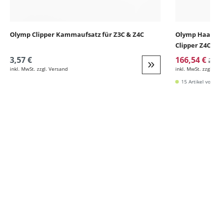
Olymp Clipper Kammaufsatz für Z3C & Z4C
Olymp Haarsc
Clipper Z4C
3,57 €
166,54 €
213
inkl. MwSt. zzgl. Versand
inkl. MwSt. zzgl. V
Weiter zur Detail
15 Artikel vorrät