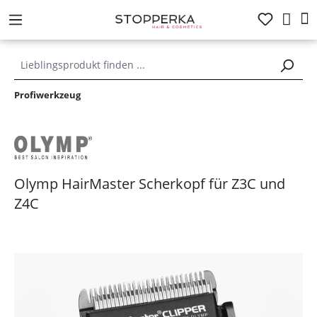
alt springen
Profiwerkzeug
Olymp HairMaster Scherkopf für Z3C und
Z4C
Bildergalerie überspringen