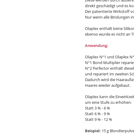
Diese werden durch äußere 
direkt geschädigt und es k
Der patentierte Wirkstoff v
Nur wenn alle Bindungen in
Olaplex enthält keine Silik
ebenso wurde es nicht an T
Anwendung:
Olaplex N°1 und Olaplex 
N°1 Bond Multiplier repari
N°2 Perfector enthält diese
und repariert im zweiten Sc
Dadurch wird die Haaraußen
Haares wieder aufgebaut.
Olaplex kann die Einwirkzei
um eine Stufe zu erhöhen:
Statt 3 % - 6 %
Statt 6 % - 9 %
Statt 9 % - 12 %
Beispiel:
15 g Blondierpulve