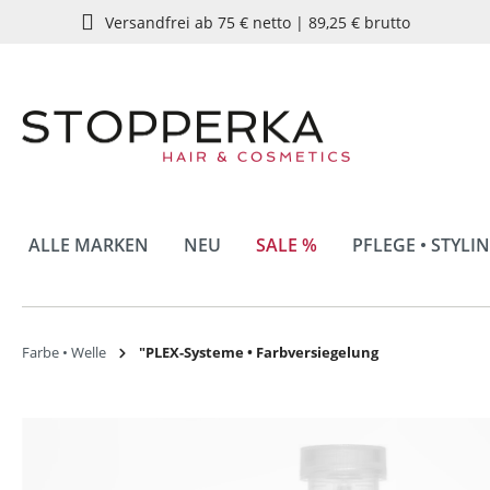
Versandfrei ab 75 € netto | 89,25 € brutto
springen
Zur Hauptnavigation springen
ALLE MARKEN
NEU
SALE %
PFLEGE • STYLI
Farbe • Welle
"PLEX-Systeme • Farbversiegelung
Bildergalerie überspringen