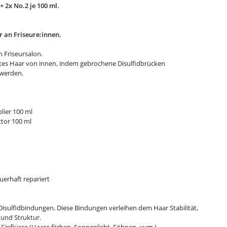
+ 2x No.2 je 100 ml.
r an Friseure:innen.
n Friseursalon.
gtes Haar von innen, indem gebrochene Disulfidbrücken
 werden.
plier 100 ml
ctor 100 ml
uerhaft repariert
Disulfidbindungen. Diese Bindungen verleihen dem Haar Stabilität,
und Struktur.