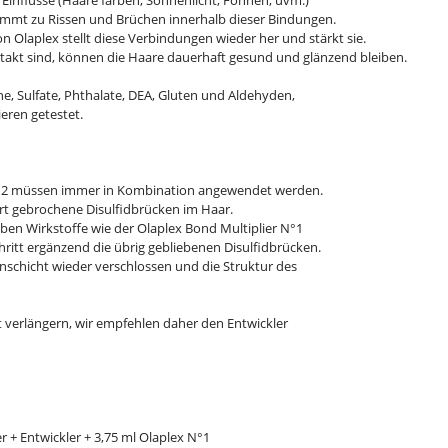
Einflüsse (Haare färben, Sonnenlicht, Föhnen, uvm.)
ommt zu Rissen und Brüchen innerhalb dieser Bindungen.
on Olaplex stellt diese Verbindungen wieder her und stärkt sie.
takt sind, können die Haare dauerhaft gesund und glänzend bleiben.
one, Sulfate, Phthalate, DEA, Gluten und Aldehyden,
ieren getestet.
N°2 müssen immer in Kombination angewendet werden.
ert gebrochene Disulfidbrücken im Haar.
lben Wirkstoffe wie der Olaplex Bond Multiplier N°1
hritt ergänzend die übrig gebliebenen Disulfidbrücken.
schicht wieder verschlossen und die Struktur des
t verlängern, wir empfehlen daher den Entwickler
r + Entwickler + 3,75 ml Olaplex N°1