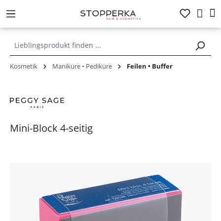
alt springen
Kosmetik
Maniküre • Pediküre
Feilen • Buffer
Mini-Block 4-seitig
Bildergalerie überspringen