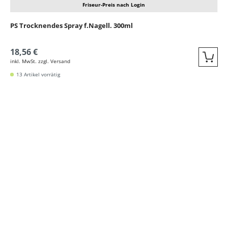
Friseur-Preis nach Login
PS Trocknendes Spray f.Nagell. 300ml
18,56 €
inkl. MwSt. zzgl. Versand
Quic
13 Artikel vorrätig