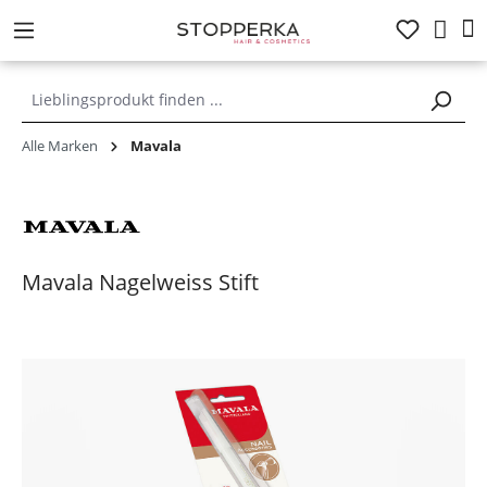
alt springen
Alle Marken
Mavala
Mavala Nagelweiss Stift
Bildergalerie überspringen