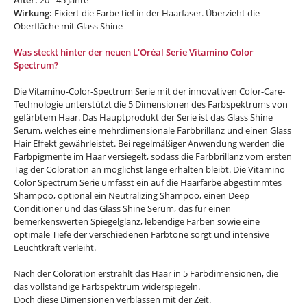
Alter:
20 - 45 Jahre
Wirkung:
Fixiert die Farbe tief in der Haarfaser. Überzieht die
Oberfläche mit Glass Shine
Was steckt hinter der neuen L'Oréal Serie Vitamino Color
Spectrum?
Die Vitamino-Color-Spectrum Serie mit der innovativen Color-Care-
Technologie unterstützt die 5 Dimensionen des Farbspektrums von
gefärbtem Haar. Das Hauptprodukt der Serie ist das Glass Shine
Serum, welches eine mehrdimensionale Farbbrillanz und einen Glass
Hair Effekt gewährleistet. Bei regelmäßiger Anwendung werden die
Farbpigmente im Haar versiegelt, sodass die Farbbrillanz vom ersten
Tag der Coloration an möglichst lange erhalten bleibt. Die Vitamino
Color Spectrum Serie umfasst ein auf die Haarfarbe abgestimmtes
Shampoo, optional ein Neutralizing Shampoo, einen Deep
Conditioner und das Glass Shine Serum, das für einen
bemerkenswerten Spiegelglanz, lebendige Farben sowie eine
optimale Tiefe der verschiedenen Farbtöne sorgt und intensive
Leuchtkraft verleiht.
Nach der Coloration erstrahlt das Haar in 5 Farbdimensionen, die
das vollständige Farbspektrum widerspiegeln.
Doch diese Dimensionen verblassen mit der Zeit.