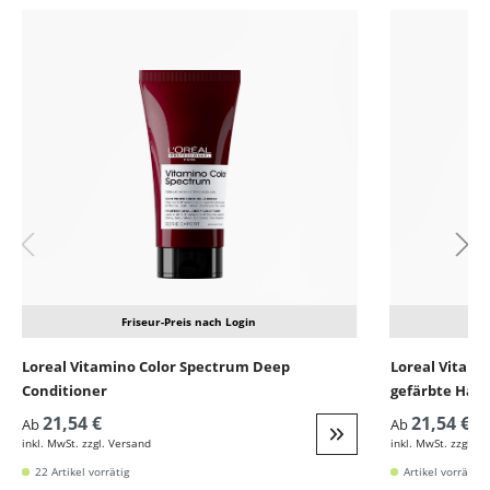
Produktgalerie überspringen
Friseur-Preis nach Login
Loreal Vitamino Color Spectrum Deep
Loreal Vitami
Conditioner
gefärbte Haar
21,54 €
21,54 €
Ab
Ab
inkl. MwSt. zzgl. Versand
inkl. MwSt. zzgl. V
Weiter zur Detail
22 Artikel vorrätig
Artikel vorrätig