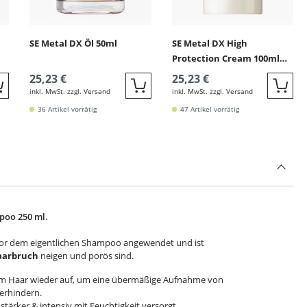
SE Metal DX Öl 50ml
SE Metal DX High
Protection Cream 100ml
(Leave-in mit Hitzeschutz)
25,23 €
25,23 €
inkl. MwSt. zzgl. Versand
inkl. MwSt. zzgl. Versand
Quickbuy
Quickbuy
Quic
36 Artikel vorrätig
47 Artikel vorrätig
poo 250 ml.
or dem eigentlichen Shampoo angewendet und ist
aarbruch
neigen und porös sind.
e im Haar wieder auf, um eine übermäßige Aufnahme von
erhindern.
stärker & intensiv mit Feuchtigkeit versorgt.