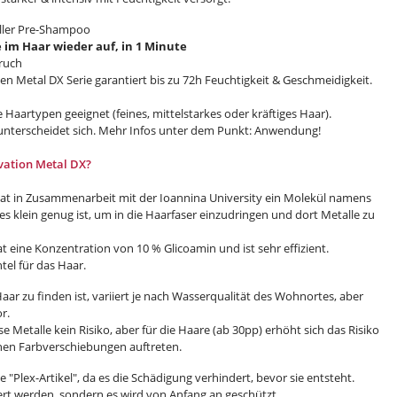
iller Pre-Shampoo
se im Haar wieder auf, in 1 Minute
bruch
 Metal DX Serie garantiert bis zu 72h Feuchtigkeit & Geschmeidigkeit.
 Haartypen geeignet (feines, mittelstarkes oder kräftiges Haar).
e unterscheidet sich. Mehr Infos unter dem Punkt: Anwendung!
ovation Metal DX?
 hat in Zusammenarbeit mit der Ioannina University ein Molekül namens
es klein genug ist, um in die Haarfaser einzudringen und dort Metalle zu
 eine Konzentration von 10 % Glicoamin und ist sehr effizient.
tel für das Haar.
Haar zu finden ist, variiert je nach Wasserqualität des Wohnortes, aber
r.
e Metalle kein Risiko, aber für die Haare (ab 30pp) erhöht sich das Risiko
en Farbverschiebungen auftreten.
 "Plex-Artikel", da es die Schädigung verhindert, bevor sie entsteht.
ert werden, sondern es wird von Anfang an geschützt.