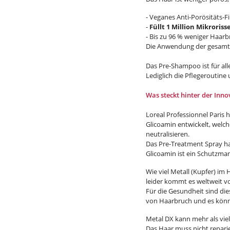
- Veganes Anti-Porösitäts-F
-
Füllt 1 Million Mikroris
- Bis zu 96 % weniger Haar
Die Anwendung der gesamten
Das Pre-Shampoo ist für alle
Lediglich die Pflegeroutin
Was steckt hinter der Inn
Loreal Professionnel Paris
Glicoamin entwickelt, welch
neutralisieren.
Das Pre-Treatment Spray hat
Glicoamin ist ein Schutzman
Wie viel Metall (Kupfer) im 
leider kommt es weltweit vo
Für die Gesundheit sind dies
von Haarbruch und es könn
Metal DX kann mehr als viele
Das Haar muss nicht repari