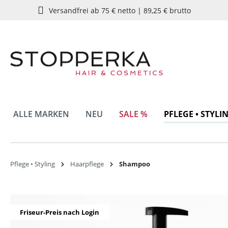
Versandfrei ab 75 € netto | 89,25 € brutto
springen
Zur Hauptnavigation springen
ALLE MARKEN
NEU
SALE %
PFLEGE • STYLI
Pflege • Styling
Haarpflege
Shampoo
Bildergalerie überspringen
Friseur-Preis nach Login