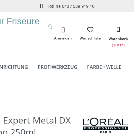
Hotline 040 / 538 919 10
ür Friseure
Anmelden
Wunschliste
Warenkorb
(0,00 €*)
INRICHTUNG
PROFIWERKZEUG
FARBE • WELLE
e Expert Metal DX
oo 250ml