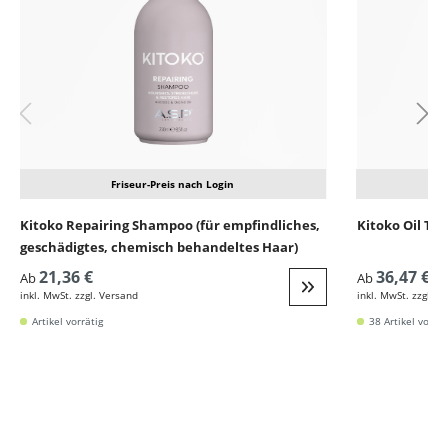
Friseur-Preis nach Login
Kitoko Repairing Shampoo (für empfindliches,
Kitoko Oil Tr
geschädigtes, chemisch behandeltes Haar)
21,36 €
36,47 €
Ab
Ab
inkl. MwSt. zzgl. Versand
inkl. MwSt. zzgl. V
Weiter zur Detail
Artikel vorrätig
38 Artikel vorrät