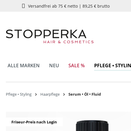
Versandfrei ab 75 € netto | 89,25 € brutto
springen
Zur Hauptnavigation springen
ALLE MARKEN
NEU
SALE %
PFLEGE • STYLI
Pflege • Styling
Haarpflege
Serum • Öl • Fluid
Bildergalerie überspringen
Friseur-Preis nach Login