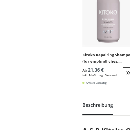
Kitoko Repairing Shamp
(für empfindliches,
geschädigtes, chemisch
21,36 €
Ab
behandeltes Haar)
inkl. MwSt. zzgl. Versand
W
Artikel vorrätig
Beschreibung