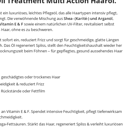
Oil Treatment Multi Action Haaröl.
st ein luxuriöses, leichtes Pflegeöl, das alle Haartypen intensiv pflegt,
ringt. Die verwöhnende Mischung aus
Shea- (Karité-) und Arganöl
,
Vitamin E & F
sowie einem natürlichen UV-Filter, revitalisiert selbst
s Haar, ohne es zu beschweren.
t sofort ein, reduziert Frizz und sorgt für geschmeidige, glatte Längen
. Das Öl regeneriert Spliss, stellt den Feuchtigkeitshaushalt wieder her
Trocknungszeit beim Föhnen – für gepflegtes, gesund aussehendes Haar
kt geschädigtes oder trockenes Haar
idigkeit & reduziert Frizz
e Rückstände oder Fettfilm
 an Vitamin E & F. Spendet intensive Feuchtigkeit, pflegt tiefenwirksam
schmeidigkeit.
a-Fettsäuren. Stärkt das Haar, regeneriert Spliss & verleiht luxuriösen