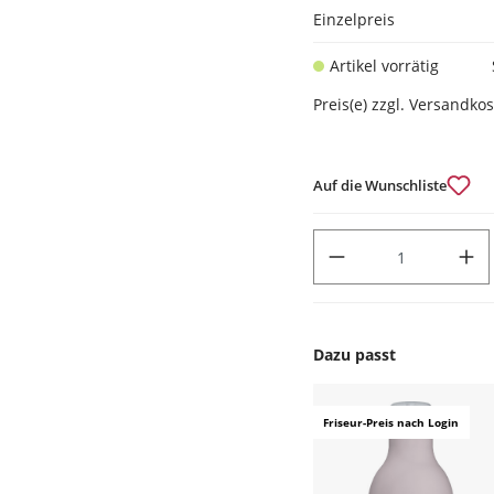
Einzelpreis
Artikel vorrätig
Preis(e) zzgl. Versandko
Auf die Wunschliste
PRODUKT ANZAHL: GIB DEN
Dazu passt
Produktgalerie überspr
Friseur-Preis nach Login