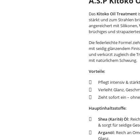
A.S.P Kitoko 
Das
Kitoko Oil Treatment
i
stärkt und zum Strahlen b
angereichert mit Silikonen,
brüchiges und strapazierte
Die federleichte Formel zieh
mit seidig glänzendem Finish
und verkürzt zugleich die 
mit natürlichem Schwung.
Vorteile:
Pflegt intensiv & stär
Verleiht Glanz, Geschme
Zieht sofort ein – ohn
Hauptinhaltsstoffe:
Shea (Karité) Öl:
Reich
& sorgt für seidige Ge
Arganöl:
Reich an Omeg
Glanz.