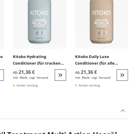
oo
Kitoko Hydrating
Kitoko Daily Luxe
Conditioner (für trockenes
Conditioner (für alle
Haar)
Haartypen)
21,36 €
21,36 €
Ab
Ab
inkl. MwSt. zzgl. Versand
inkl. MwSt. zzgl. Versand
eiter zur Detail
Weiter zur Detail
Weite
Artikel vorrätig
Artikel vorrätig