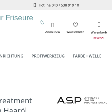
Hotline 040 / 538 919 10
ür Friseure
Anmelden
Wunschliste
Warenkorb
(0,00 €*)
INRICHTUNG
PROFIWERKZEUG
FARBE • WELLE
Treatment
n Haaröl