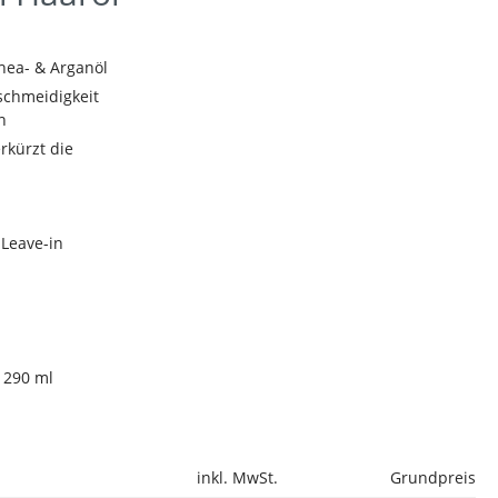
Shea- & Arganöl
schmeidigkeit
n
erkürzt die
Leave-in
290 ml
inkl. MwSt.
Grundpreis