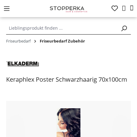
alt springen
Friseurbedarf
Friseurbedarf Zubehör
Keraphlex Poster Schwarzhaarig 70x100cm
Bildergalerie überspringen