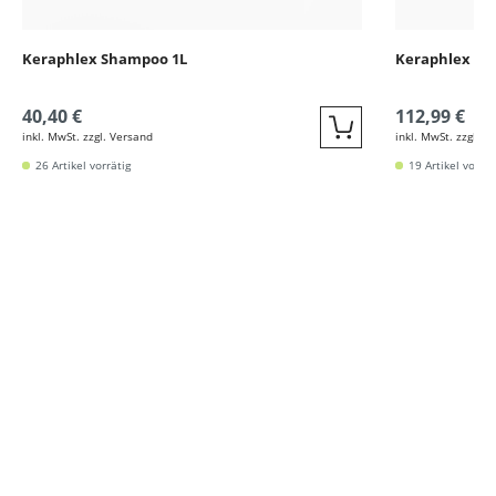
Keraphlex Shampoo 1L
Keraphlex Pfl
40,40 €
112,99 €
inkl. MwSt. zzgl. Versand
inkl. MwSt. zzgl. V
Quickbuy
26 Artikel vorrätig
19 Artikel vorrät