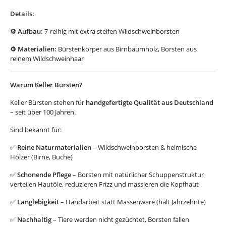
Details:
⚙️ Aufbau:
7-reihig mit extra steifen Wildschweinborsten
⚙️ Materialien:
Bürstenkörper aus Birnbaumholz, Borsten aus
reinem Wildschweinhaar
Warum Keller Bürsten?
Keller Bürsten stehen für
handgefertigte Qualität aus Deutschland
– seit über 100 Jahren.
Sind bekannt für:
✅
Reine Naturmaterialien
– Wildschweinborsten & heimische
Hölzer (Birne, Buche)
✅
Schonende Pflege
– Borsten mit natürlicher Schuppenstruktur
verteilen Hautöle, reduzieren Frizz und massieren die Kopfhaut
✅
Langlebigkeit
– Handarbeit statt Massenware (hält Jahrzehnte)
✅
Nachhaltig
– Tiere werden nicht gezüchtet, Borsten fallen