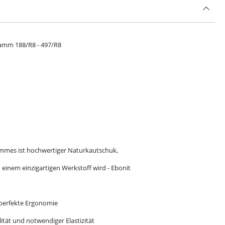
kamm 188/R8 - 497/R8
n
ammes ist hochwertiger Naturkautschuk,
einem einzigartigen Werkstoff wird - Ebonit
 perfekte Ergonomie
ität und notwendiger Elastizität