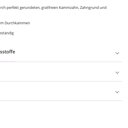
durch perfekt gerundeten, gratfreien Kammzahn, Zahngrund und
 beim Durchkämmen
eständig
sstoffe