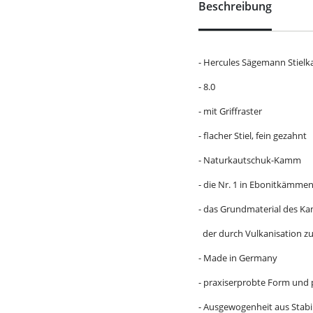
Beschreibung
- Hercules Sägemann Stiel
- 8.0
- mit Griffraster
- flacher Stiel, fein gezahnt
- Naturkautschuk-Kamm
- die Nr. 1 in Ebonitkämme
- das Grundmaterial des K
der durch Vulkanisation zu 
- Made in Germany
- praxiserprobte Form und
- Ausgewogenheit aus Stabil