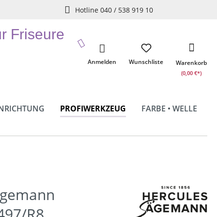
Hotline 040 / 538 919 10
ür Friseure
Anmelden
Wunschliste
Warenkorb
(0,00 €*)
INRICHTUNG
PROFIWERKZEUG
FARBE • WELLE
ägemann
497/R8