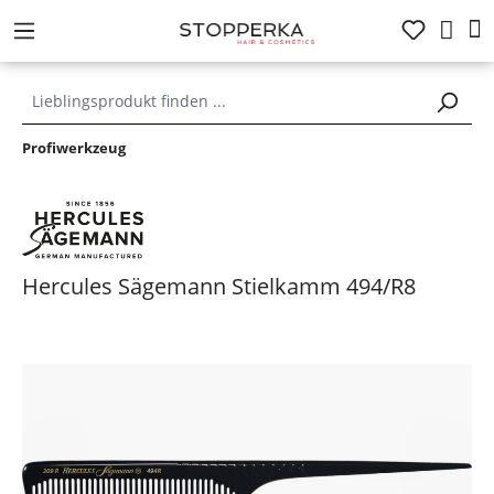
alt springen
Profiwerkzeug
Hercules Sägemann Stielkamm 494/R8
Bildergalerie überspringen