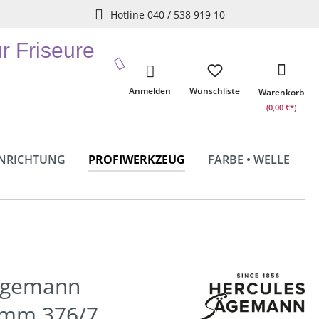
Hotline 040 / 538 919 10
ür Friseure
Anmelden
Wunschliste
Warenkorb
(0,00 €*)
INRICHTUNG
PROFIWERKZEUG
FARBE • WELLE
ägemann
amm 376/7