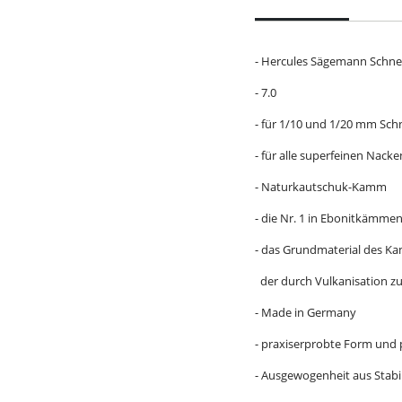
- Hercules Sägemann Schn
- 7.0
- für 1/10 und 1/20 mm Schn
- für alle superfeinen Nack
- Naturkautschuk-Kamm
- die Nr. 1 in Ebonitkämme
- das Grundmaterial des K
der durch Vulkanisation zu 
- Made in Germany
- praxiserprobte Form und
- Ausgewogenheit aus Stabil