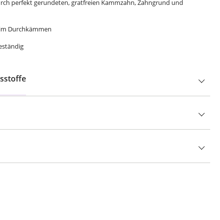
durch perfekt gerundeten, gratfreien Kammzahn, Zahngrund und
 beim Durchkämmen
eständig
sstoffe