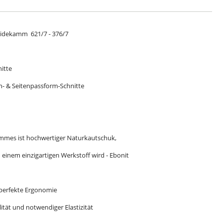
eidekamm 621/7 - 376/7
itte
en- & Seitenpassform-Schnitte
n
ammes ist hochwertiger Naturkautschuk,
einem einzigartigen Werkstoff wird - Ebonit
 perfekte Ergonomie
ität und notwendiger Elastizität