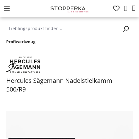
alt springen
Profiwerkzeug
Hercules Sägemann Nadelstielkamm
500/R9
Bildergalerie überspringen