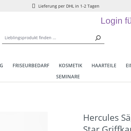
Lieferung per DHL in 1-2 Tagen
Login f
NG
FRISEURBEDARF
KOSMETIK
HAARTEILE
E
SEMINARE
Hercules S
Star Griff