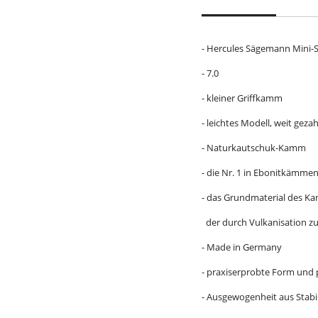
- Hercules Sägemann Mini-
- 7.0
- kleiner Griffkamm
- leichtes Modell, weit geza
- Naturkautschuk-Kamm
- die Nr. 1 in Ebonitkämme
- das Grundmaterial des K
der durch Vulkanisation zu 
- Made in Germany
- praxiserprobte Form und
- Ausgewogenheit aus Stabil