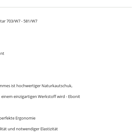
Star 703/W7 - 581/W7
hnt
n
ammes ist hochwertiger Naturkautschuk,
einem einzigartigen Werkstoff wird - Ebonit
 perfekte Ergonomie
ität und notwendiger Elastizität