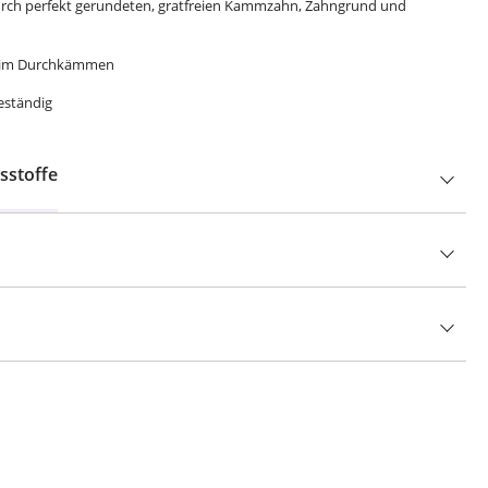
durch perfekt gerundeten, gratfreien Kammzahn, Zahngrund und
 beim Durchkämmen
eständig
sstoffe