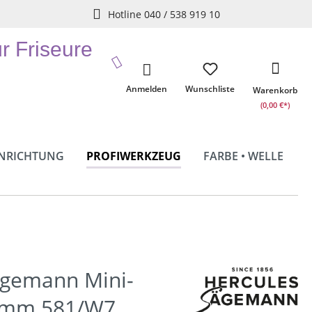
Hotline 040 / 538 919 10
ür Friseure
Anmelden
Wunschliste
Warenkorb
(0,00 €*)
INRICHTUNG
PROFIWERKZEUG
FARBE • WELLE
ägemann Mini-
kamm 581/W7