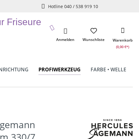
Hotline 040 / 538 919 10
ür Friseure
Anmelden
Wunschliste
Warenkorb
(0,00 €*)
INRICHTUNG
PROFIWERKZEUG
FARBE • WELLE
ägemann
m 330/7