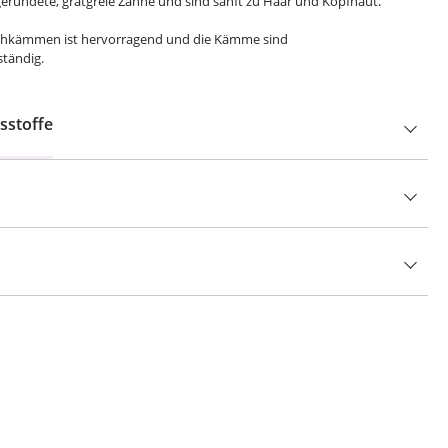
rundete, gratgreie Zähne und sind sanft zu Haar und Kopfhaut.
urchkämmen ist hervorragend und die Kämme sind
tändig.
sstoffe