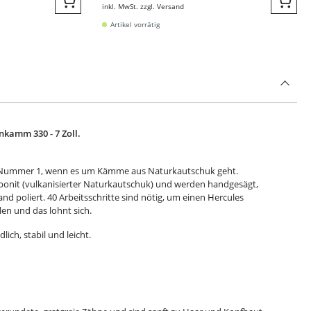
inkl. MwSt. zzgl. Versand
Quickbuy
Quic
Artikel vorrätig
amm 330 - 7 Zoll.
e Nummer 1, wenn es um Kämme aus Naturkautschuk geht.
onit (vulkanisierter Naturkautschuk) und werden handgesägt,
d poliert. 40 Arbeitsschritte sind nötig, um einen Hercules
n und das lohnt sich.
ch, stabil und leicht.