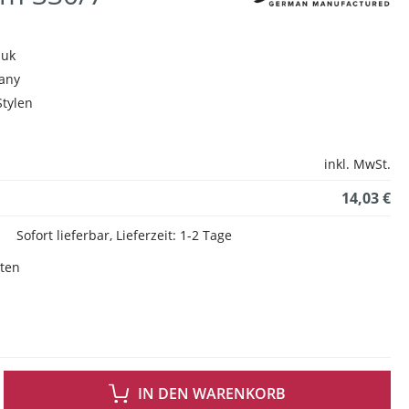
huk
any
tylen
inkl. MwSt.
14,03 €
Sofort lieferbar, Lieferzeit: 1-2 Tage
sten
 GEWÜNSCHTEN WERT EIN ODER BENUTZE DIE SCHALTFLÄCHEN UM DIE ANZAH
IN DEN WARENKORB