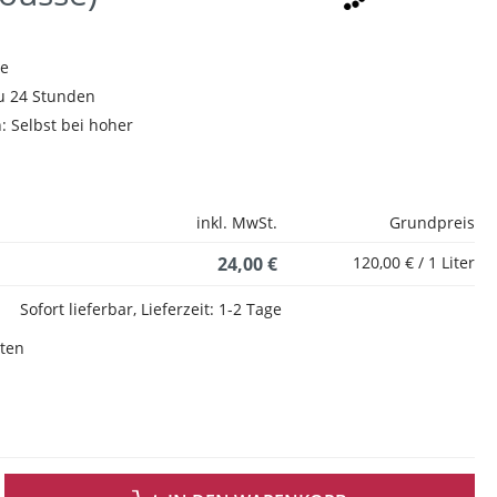
le
 zu 24 Stunden
: Selbst bei hoher
inkl. MwSt.
Grundpreis
24,00 €
120,00 € / 1 Liter
Sofort lieferbar, Lieferzeit: 1-2 Tage
sten
 GEWÜNSCHTEN WERT EIN ODER BENUTZE DIE SCHALTFLÄCHEN UM DIE ANZAH