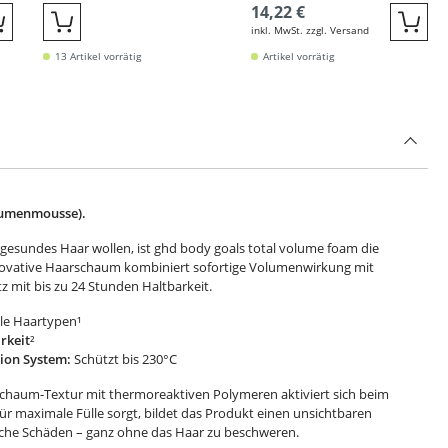
14,22 €
inkl. MwSt. zzgl. Versand
Quickbuy
Quickbuy
Quic
13 Artikel vorrätig
Artikel vorrätig
lumenmousse).
d gesundes Haar wollen, ist ghd body goals total volume foam die
nnovative Haarschaum kombiniert sofortige Volumenwirkung mit
mit bis zu 24 Stunden Haltbarkeit.
lle Haartypen¹
rkeit
²
tion System:
Schützt bis 230°C
 Schaum-Textur mit thermoreaktiven Polymeren aktiviert sich beim
für maximale Fülle sorgt, bildet das Produkt einen unsichtbaren
sche Schäden – ganz ohne das Haar zu beschweren.