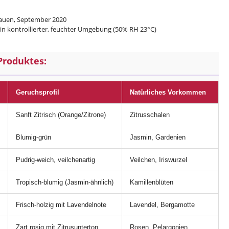
auen, September 2020
 in kontrollierter, feuchter Umgebung (50% RH 23°C)
Produktes:
Geruchsprofil
Natürliches Vorkommen
Sanft Zitrisch (Orange/Zitrone)
Zitrusschalen
Blumig-grün
Jasmin, Gardenien
Pudrig-weich, veilchenartig
Veilchen, Iriswurzel
Tropisch-blumig (Jasmin-ähnlich)
Kamillenblüten
Frisch-holzig mit Lavendelnote
Lavendel, Bergamotte
Zart rosig mit Zitrusunterton
Rosen, Pelargonien