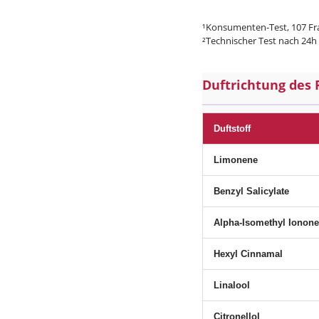
¹Konsumenten-Test, 107 Fr
²Technischer Test nach 24h
Duftrichtung des 
Duftstoff
Limonene
Benzyl Salicylate
Alpha-Isomethyl Ionone
Hexyl Cinnamal
Linalool
Citronellol