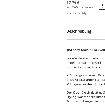
17,79 €
inkl. MwSt. zzgl. Versand
Artikel vorrätig
Beschreibung
ghd body goals 200ml (Vo
Für Alle, die mehr Fülle un
perfekte Lösung. Dieser i
hochwirksamem Hitzeschutz 
✔ Sofortiges Volumen für a
✔ Bis zu
24 Stunden Haltba
✔ Integriertes
Heat Protec
Der Clou:
Die einzigartige
Styling. Während die Hitze 
Schutzschild gegen thermi