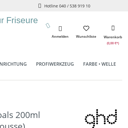
Hotline 040 / 538 919 10
ür Friseure
Anmelden
Wunschliste
Warenkorb
(0,00 €*)
INRICHTUNG
PROFIWERKZEUG
FARBE • WELLE
oals 200ml
ousse)