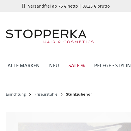
Versandfrei ab 75 € netto | 89,25 € brutto
springen
Zur Hauptnavigation springen
ALLE MARKEN
NEU
SALE %
PFLEGE • STYLI
Einrichtung
Friseurstühle
Stuhlzubehör
Bildergalerie überspringen