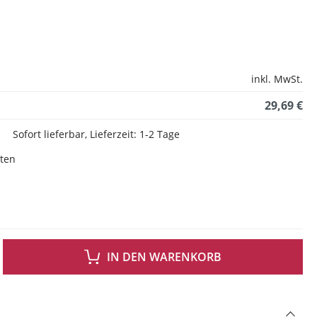
inkl. MwSt.
29,69 €
Sofort lieferbar, Lieferzeit: 1-2 Tage
sten
 GEWÜNSCHTEN WERT EIN ODER BENUTZE DIE SCHALTFLÄCHEN UM DIE ANZAH
IN DEN WARENKORB