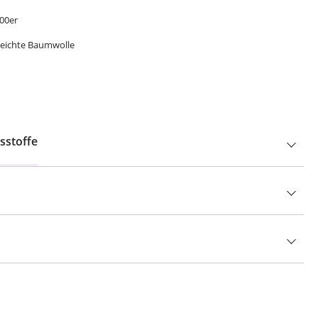
00er
bleichte Baumwolle
sstoffe