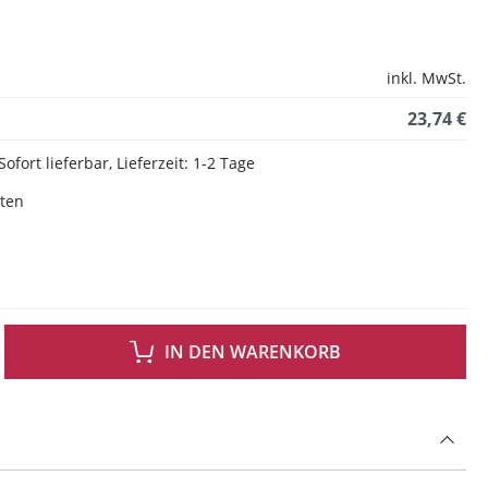
inkl. MwSt.
23,74 €
Sofort lieferbar, Lieferzeit: 1-2 Tage
sten
 GEWÜNSCHTEN WERT EIN ODER BENUTZE DIE SCHALTFLÄCHEN UM DIE ANZAH
IN DEN WARENKORB