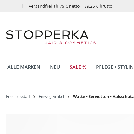
Versandfrei ab 75 € netto | 89,25 € brutto
springen
Zur Hauptnavigation springen
ALLE MARKEN
NEU
SALE %
PFLEGE • STYLI
Friseurbedarf
Einweg-Artikel
Watte • Servietten • Halsschut
Bildergalerie überspringen