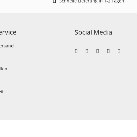
Schnelle Lieferung in 1-2 Tagen
rvice
Social Media
Versand
llen
it