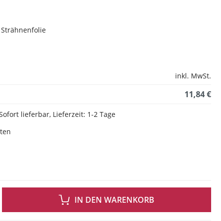
Strähnenfolie
inkl. MwSt.
11,84 €
Sofort lieferbar, Lieferzeit: 1-2 Tage
sten
 GEWÜNSCHTEN WERT EIN ODER BENUTZE DIE SCHALTFLÄCHEN UM DIE ANZAH
IN DEN WARENKORB