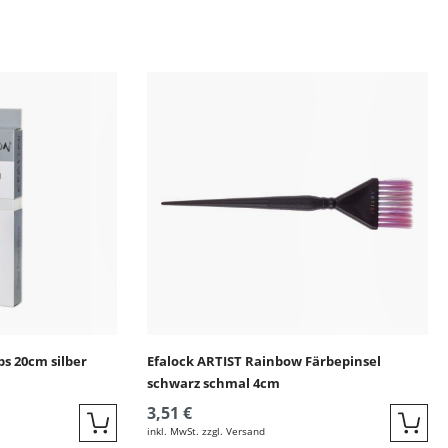
ingen
s 20cm silber
Efalock ARTIST Rainbow Färbepinsel
schwarz schmal 4cm
3,51 €
inkl. MwSt. zzgl. Versand
Quickbuy
Quic