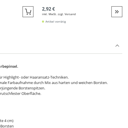
2,92 €
inkl. MwSt. zzgl. Versand
Quickbuy
Weite
Artikel vorrätig
rbepinsel.
ür Highlight- oder Haaransatz-Techniken.
imale Farbaufnahme durch Mix aus harten und weichen Borsten.
erjüngende Borstenspitzen.
 rutschfester Oberfläche.
ite 4 cm)
-Borsten