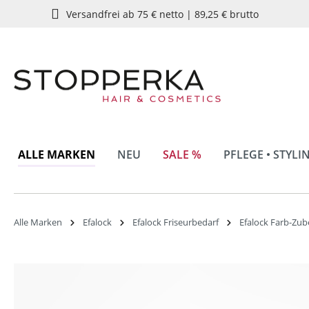
Versandfrei ab 75 € netto | 89,25 € brutto
springen
Zur Hauptnavigation springen
ALLE MARKEN
NEU
SALE %
PFLEGE • STYLI
Alle Marken
Efalock
Efalock Friseurbedarf
Efalock Farb-Zu
Bildergalerie überspringen