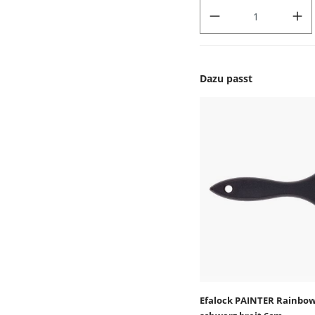
PRODUKT ANZAHL: GIB DEN
Dazu passt
Produktgalerie überspr
Efalock PAINTER Rainbow