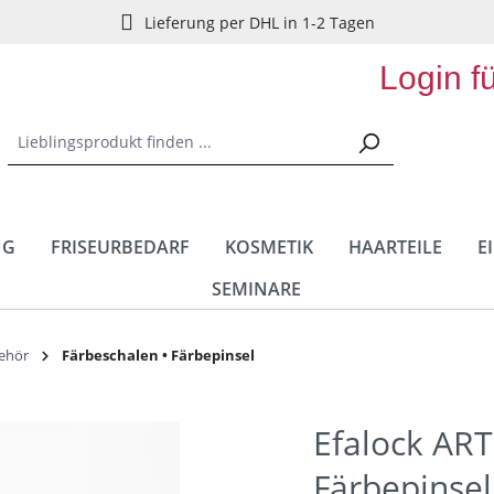
Lieferung per DHL in 1-2 Tagen
Login f
NG
FRISEURBEDARF
KOSMETIK
HAARTEILE
E
SEMINARE
behör
Färbeschalen • Färbepinsel
Efalock AR
Färbepinse