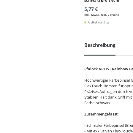
schwarz breit 6cm
5,77 €
inkl. MwSt. zzgl. Versand
Artikel vorrätig
Beschreibung
Efalock ARTIST Rainbow Fä
Hochwertiger Färbepinsel f
FlexTouch-Borsten für opt
Präzises Auftragen durch v
Stabilen Halt dank Griff mit
Farbe: schwarz.
Zusammengefasst:
- Schmaler Färbepinsel (Bre
- Mit exklusiven Flex-Touch