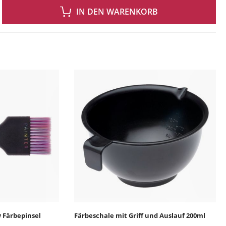
 GEWÜNSCHTEN WERT EIN ODER BENUTZE DIE SCHALTFLÄCHEN UM DIE ANZAH
IN DEN WARENKORB
ingen
 Färbepinsel
Färbeschale mit Griff und Auslauf 200ml