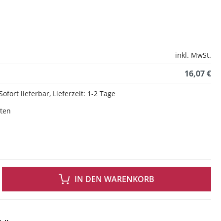
inkl. MwSt.
16,07 €
Sofort lieferbar, Lieferzeit: 1-2 Tage
sten
 GEWÜNSCHTEN WERT EIN ODER BENUTZE DIE SCHALTFLÄCHEN UM DIE ANZAH
IN DEN WARENKORB