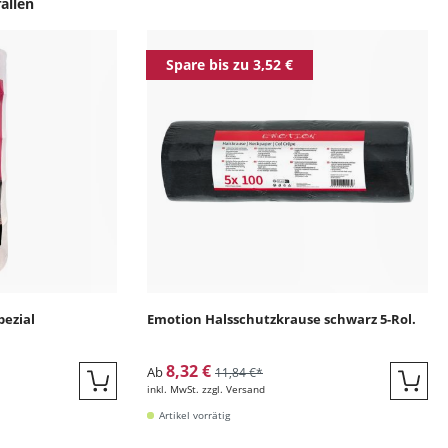
allen
ingen
Spare bis zu 3,52 €
pezial
Emotion Halsschutzkrause schwarz 5-Rol.
8,32 €
Ab
11,84 €*
inkl. MwSt. zzgl. Versand
Quickbuy
Quic
Artikel vorrätig