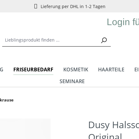
Lieferung per DHL in 1-2 Tagen
Login f
NG
FRISEURBEDARF
KOSMETIK
HAARTEILE
E
SEMINARE
zkrause
Dusy Halss
Original