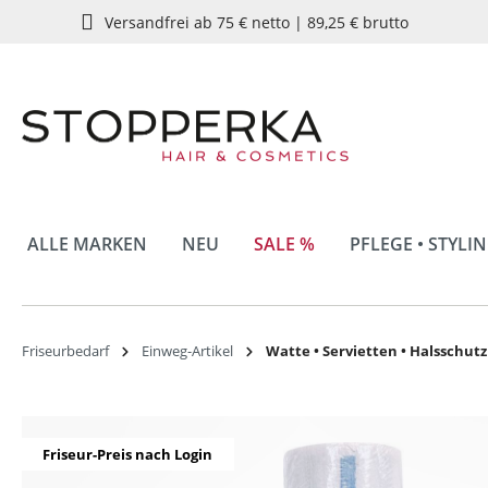
Versandfrei ab 75 € netto | 89,25 € brutto
springen
Zur Hauptnavigation springen
ALLE MARKEN
NEU
SALE %
PFLEGE • STYLI
Friseurbedarf
Einweg-Artikel
Watte • Servietten • Halsschut
Bildergalerie überspringen
Friseur-Preis nach Login