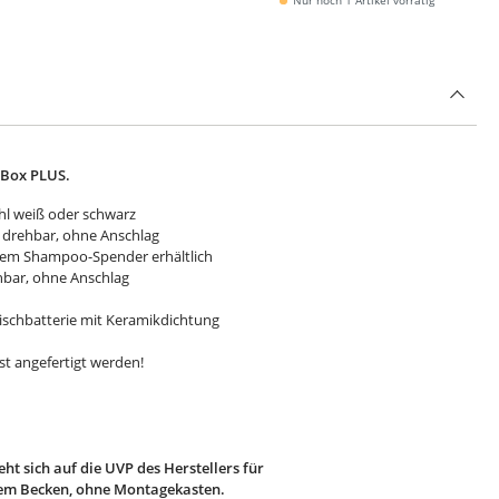
Nur noch 1 Artikel vorrätig
 Box PLUS.
hl weiß oder schwarz
 drehbar, ohne Anschlag
ertem Shampoo-Spender erhältlich
bar, ohne Anschlag
ischbatterie mit Keramikdichtung
t angefertigt werden!
ht sich auf die UVP des Herstellers für
em Becken, ohne Montagekasten.