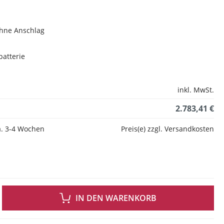
hne Anschlag
batterie
inkl. MwSt.
2.783,41 €
ca. 3-4 Wochen
Preis(e) zzgl. Versandkosten
 GEWÜNSCHTEN WERT EIN ODER BENUTZE DIE SCHALTFLÄCHEN UM DIE ANZAH
IN DEN WARENKORB