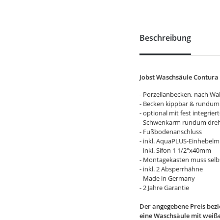
Beschreibung
Jobst Waschsäule Contura
- Porzellanbecken, nach Wa
- Becken kippbar & rundum
- optional mit fest integri
- Schwenkarm rundum dreh
- Fußbodenanschluss
- inkl. AquaPLUS-Einhebelm
- inkl. Sifon 1 1/2"x40mm
- Montagekasten muss selbs
- inkl. 2 Absperrhähne
- Made in Germany
- 2 Jahre Garantie
Der angegebene Preis bezie
eine Waschsäule mit weiß