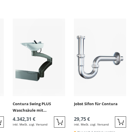
ingen
Contura Swing PLUS
Jobst Sifon für Contura
Waschsäule mit
Wandanschluss
4.342,31 €
29,75 €
inkl. MwSt. zzgl. Versand
inkl. MwSt. zzgl. Versand
Quickbuy
Quickbuy
Quic