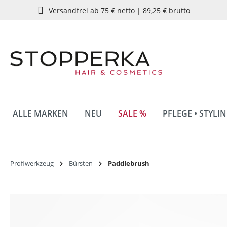
Versandfrei ab 75 € netto | 89,25 € brutto
springen
Zur Hauptnavigation springen
ALLE MARKEN
NEU
SALE %
PFLEGE • STYLI
Profiwerkzeug
Bürsten
Paddlebrush
Bildergalerie überspringen