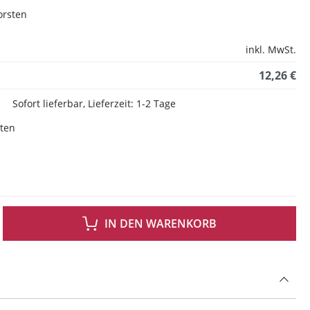
orsten
inkl. MwSt.
12,26 €
Sofort lieferbar, Lieferzeit: 1-2 Tage
sten
 GEWÜNSCHTEN WERT EIN ODER BENUTZE DIE SCHALTFLÄCHEN UM DIE ANZAH
IN DEN WARENKORB