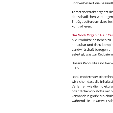
und verbessert die Gesundh
Tomatenextrakt ergänzt die 
den schädlichen Wirkungen 
Er trägt außerdem dazu bei
kontrollieren.
Die Nook Organic Hair Car
Alle Produkte bestehen zu 9
abbaubar und dazu komplet
Landwirtschaft bezogen und
gefertigt, was zur Reduzier
Unsere Produkte sind frei v
SLES.
Dank modernster Biotechnol
wir sicher, dass die Inhalt
Verfahren wie die molekula
pflanzliche Wirkstoffe mit
verwandeln große Moleküle 
während sie die Umwelt sc