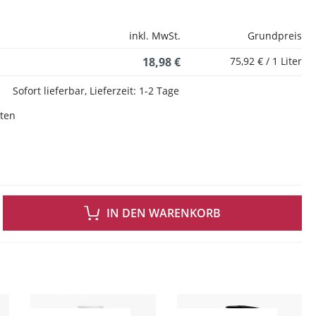
inkl. MwSt.
Grundpreis
18,98 €
75,92 € / 1 Liter
Sofort lieferbar, Lieferzeit: 1-2 Tage
sten
 GEWÜNSCHTEN WERT EIN ODER BENUTZE DIE SCHALTFLÄCHEN UM DIE ANZAH
IN DEN WARENKORB
ingen