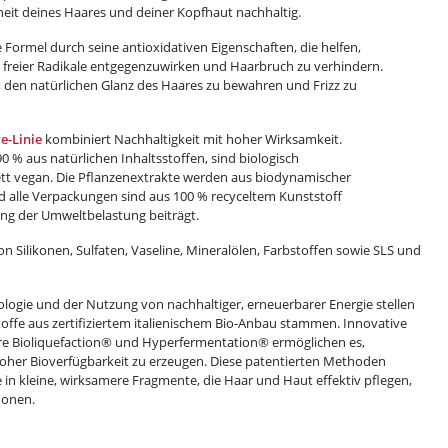
eit deines Haares und deiner Kopfhaut nachhaltig.
Formel durch seine antioxidativen Eigenschaften, die helfen,
freier Radikale entgegenzuwirken und Haarbruch zu verhindern.
, den natürlichen Glanz des Haares zu bewahren und Frizz zu
e-Linie
kombiniert Nachhaltigkeit mit hoher Wirksamkeit.
0 % aus natürlichen Inhaltsstoffen, sind biologisch
t vegan. Die Pflanzenextrakte werden aus biodynamischer
 alle Verpackungen sind aus 100 % recyceltem Kunststoff
ung der Umweltbelastung beiträgt.
on Silikonen, Sulfaten, Vaseline, Mineralölen, Farbstoffen sowie SLS und
ogie und der Nutzung von nachhaltiger, erneuerbarer Energie stellen
sstoffe aus zertifiziertem italienischem Bio-Anbau stammen. Innovative
re Bioliquefaction® und Hyperfermentation® ermöglichen es,
 hoher Bioverfügbarkeit zu erzeugen. Diese patentierten Methoden
in kleine, wirksamere Fragmente, die Haar und Haut effektiv pflegen,
honen.