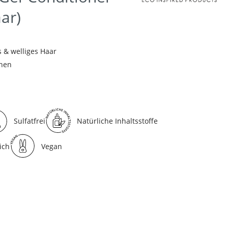
ar)
s & welliges Haar
chen
Sulfatfrei
Natürliche Inhaltsstoffe
ich
Vegan