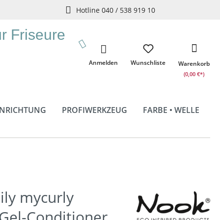
Hotline 040 / 538 919 10
ür Friseure
Anmelden
Wunschliste
Warenkorb
(0,00 €*)
INRICHTUNG
PROFIWERKZEUG
FARBE • WELLE
ily mycurly
g Gel-Conditioner