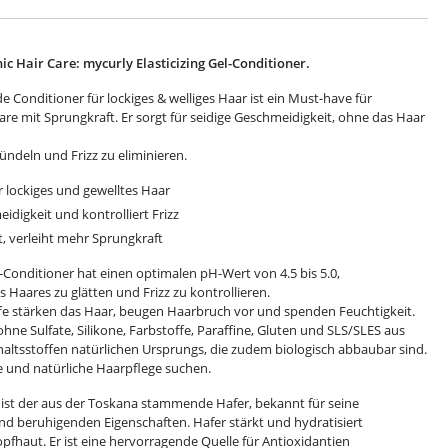
c Hair Care: mycurly Elasticizing Gel-Conditioner.
e Conditioner für lockiges & welliges Haar ist ein Must-have für
e mit Sprungkraft. Er sorgt für seidige Geschmeidigkeit, ohne das Haar
ündeln und Frizz zu eliminieren.
ür lockiges und gewelltes Haar
idigkeit und kontrolliert Frizz
t, verleiht mehr Sprungkraft
l-Conditioner hat einen optimalen pH-Wert von 4.5 bis 5.0,
Haares zu glätten und Frizz zu kontrollieren.
offe stärken das Haar, beugen Haarbruch vor und spenden Feuchtigkeit.
e Sulfate, Silikone, Farbstoffe, Paraffine, Gluten und SLS/SLES aus
haltsstoffen natürlichen Ursprungs, die zudem biologisch abbaubar sind.
ige und natürliche Haarpflege suchen.
f ist der aus der Toskana stammende Hafer, bekannt für seine
d beruhigenden Eigenschaften. Hafer stärkt und hydratisiert
pfhaut. Er ist eine hervorragende Quelle für Antioxidantien