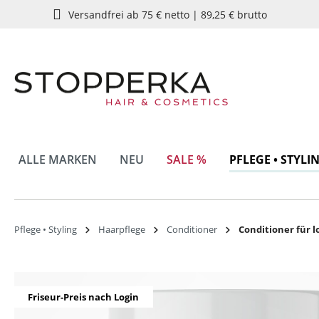
Versandfrei ab 75 € netto | 89,25 € brutto
springen
Zur Hauptnavigation springen
ALLE MARKEN
NEU
SALE %
PFLEGE • STYLI
Pflege • Styling
Haarpflege
Conditioner
Conditioner für l
Bildergalerie überspringen
Friseur-Preis nach Login