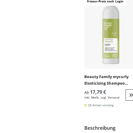
Friseur-Preis nach Login
Beauty Family mycurly
Elasticizing Shampoo
(lockiges Haar)
17,79 €
Ab
inkl. MwSt. zzgl. Versand
W
28 Artikel vorrätig
Beschreibung