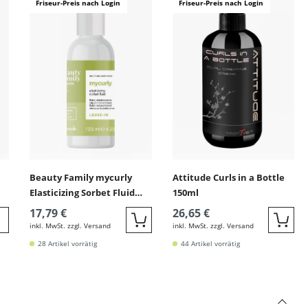
Friseur-Preis nach Login
Friseur-Preis nach Login
Beauty Family mycurly
Attitude Curls in a Bottle
Elasticizing Sorbet Fluid
150ml
125ml (lockiges Haar)
17,79 €
26,65 €
inkl. MwSt. zzgl. Versand
inkl. MwSt. zzgl. Versand
Quickbuy
Quic
eiter zur Detail
28 Artikel vorrätig
44 Artikel vorrätig