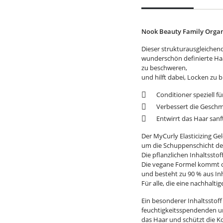
Nook Beauty Family Organi
Dieser strukturausgleichend
wunderschön definierte Haar
zu beschweren,
und hilft dabei, Locken zu b
Conditioner speziell f
Verbessert die Geschme
Entwirrt das Haar sanf
Der MyCurly Elasticizing Ge
um die Schuppenschicht des 
Die pflanzlichen Inhaltsst
Die vegane Formel kommt ohn
und besteht zu 90 % aus In
Für alle, die eine nachhalt
Ein besonderer Inhaltsstof
feuchtigkeitsspendenden un
das Haar und schützt die Ko