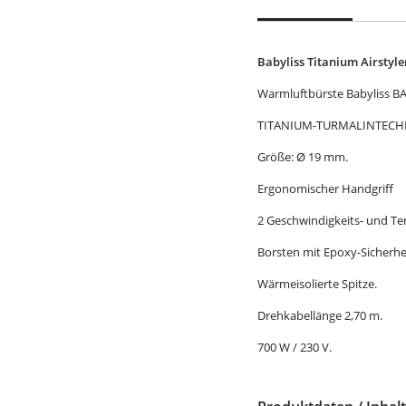
Babyliss Titanium Airstyl
Warmluftbürste Babyliss B
TITANIUM-TURMALINTECH
Größe: Ø 19 mm.
Ergonomischer Handgriff
2 Geschwindigkeits- und T
Borsten mit Epoxy-Sicherhe
Wärmeisolierte Spitze.
Drehkabellänge 2,70 m.
700 W / 230 V.