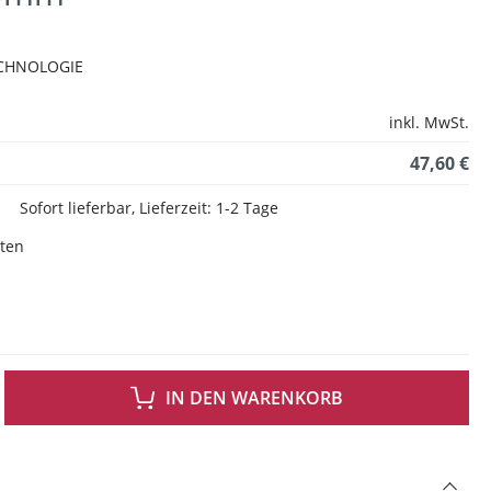
CHNOLOGIE
inkl. MwSt.
47,60 €
Sofort lieferbar, Lieferzeit: 1-2 Tage
sten
 GEWÜNSCHTEN WERT EIN ODER BENUTZE DIE SCHALTFLÄCHEN UM DIE ANZAH
IN DEN WARENKORB