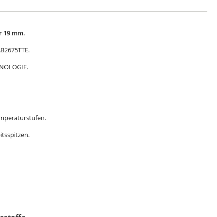
er 19 mm.
AB2675TTE.
NOLOGIE.
emperaturstufen.
itsspitzen.