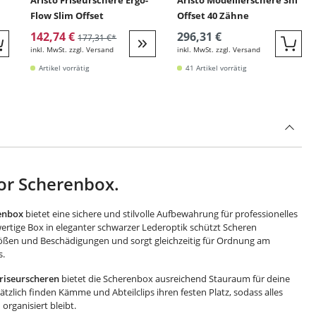
Aristo Friseurschere Ergo-
Aristo Modellierschere Shi
Flow Slim Offset
Offset 40 Zähne
142,74 €
296,31 €
177,31 €*
inkl. MwSt. zzgl. Versand
inkl. MwSt. zzgl. Versand
Quickbuy
Quic
Weiter zur Detail
Artikel vorrätig
41 Artikel vorrätig
tor Scherenbox.
renbox
bietet eine sichere und stilvolle Aufbewahrung für professionelles
ertige Box in eleganter schwarzer Lederoptik schützt Scheren
Stößen und Beschädigungen und sorgt gleichzeitig für Ordnung am
s.
Friseurscheren
bietet die Scherenbox ausreichend Stauraum für deine
tzlich finden Kämme und Abteilclips ihren festen Platz, sodass alles
 organisiert bleibt.