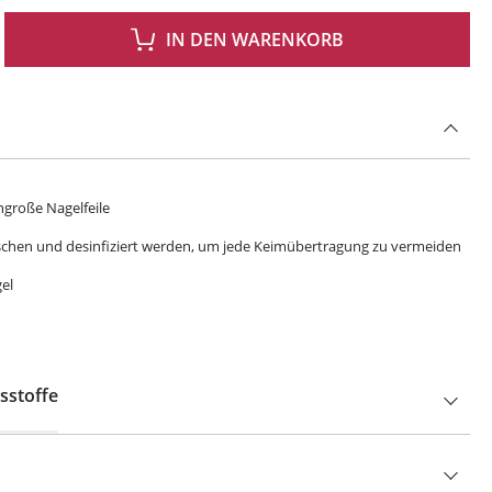
 GEWÜNSCHTEN WERT EIN ODER BENUTZE DIE SCHALTFLÄCHEN UM DIE ANZAH
IN DEN WARENKORB
engroße Nagelfeile
schen und desinfiziert werden, um jede Keimübertragung zu vermeiden
el
sstoffe