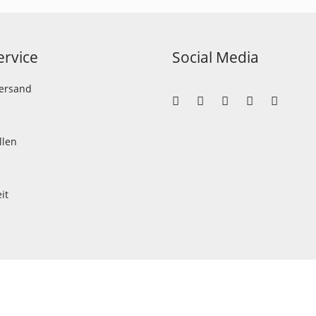
rvice
Social Media
Versand
llen
it