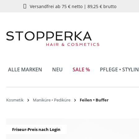
Versandfrei ab 75 € netto | 89,25 € brutto
springen
Zur Hauptnavigation springen
ALLE MARKEN
NEU
SALE %
PFLEGE • STYLI
Kosmetik
Maniküre • Pediküre
Feilen • Buffer
Bildergalerie überspringen
Friseur-Preis nach Login