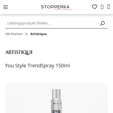
alt springen
Alle Marken
Artistique
You Style TrendSpray 150ml
Bildergalerie überspringen