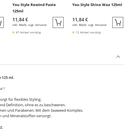
You Style Rewind Paste
You Style Shine Wax 125ml
125ml
11,84 €
11,84 €
inkl. MwSt. zzgl. Versand
inkl. MwSt. zzgl. Versand
Quickbuy
Quickbuy
Quic
47 Artikel vorrätig
12 Artikel vorrätig
 125 ml.
r !
gt für flexibles Styling.
und Definition, ohne es zu beschweren.
likonen und Parabenen. Mit dem Seaweed-Komplex,
n und Mineralstoffen versorgt.
ng