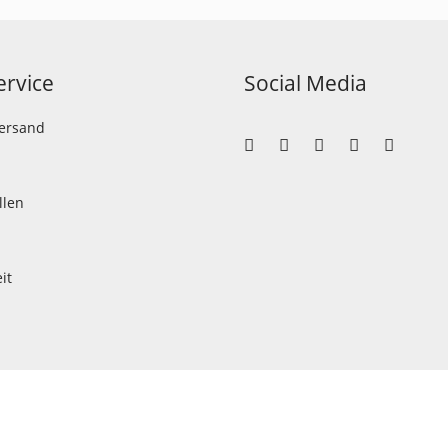
rvice
Social Media
Versand
llen
it