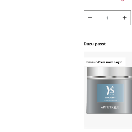
PRODUKT ANZAHL: GIB DEN
Dazu passt
Produktgalerie überspr
Friseur-Preis nach Login