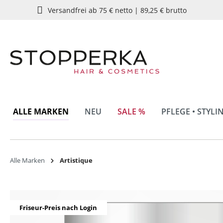
Versandfrei ab 75 € netto | 89,25 € brutto
springen
Zur Hauptnavigation springen
ALLE MARKEN
NEU
SALE %
PFLEGE • STYLI
Alle Marken
Artistique
Bildergalerie überspringen
Friseur-Preis nach Login