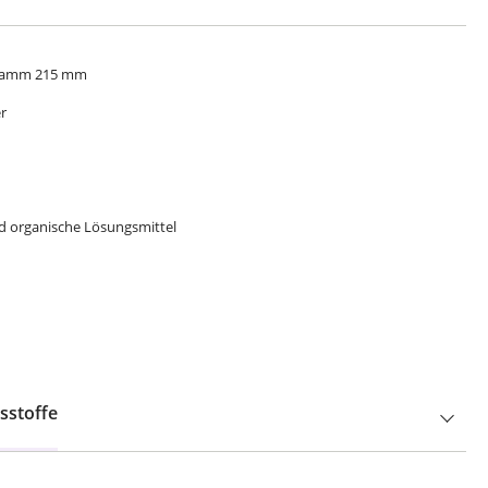
ffkamm 215 mm
er
nd organische Lösungsmittel
sstoffe