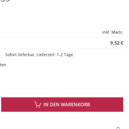
inkl. MwSt.
9,52 €
Sofort lieferbar, Lieferzeit: 1-2 Tage
sten
 GEWÜNSCHTEN WERT EIN ODER BENUTZE DIE SCHALTFLÄCHEN UM DIE ANZAH
IN DEN WARENKORB