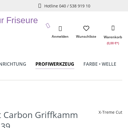
Hotline 040 / 538 919 10
ür Friseure
Anmelden
Wunschliste
Warenkorb
(0,00 €*)
INRICHTUNG
PROFIWERKZEUG
FARBE • WELLE
t Carbon Griffkamm
X-Treme Cut
39