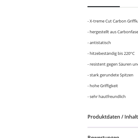
- X-treme Cut Carbon Gri
- hergestellt aus Carbonfas
- antistatisch
- hitzebeständig bis 220°C
- resistent gegen Säuren u
- stark gerundete Spitzen
- hohe Griffigkeit
- sehr hautfreundlich
Produktdaten / Inhalt
Bewertungen