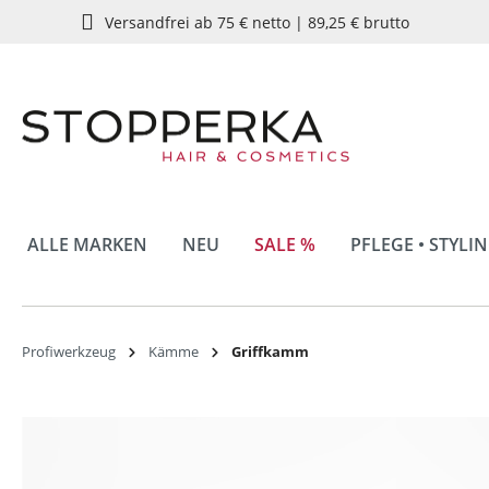
Versandfrei ab 75 € netto | 89,25 € brutto
springen
Zur Hauptnavigation springen
ALLE MARKEN
NEU
SALE %
PFLEGE • STYLI
Profiwerkzeug
Kämme
Griffkamm
Bildergalerie überspringen