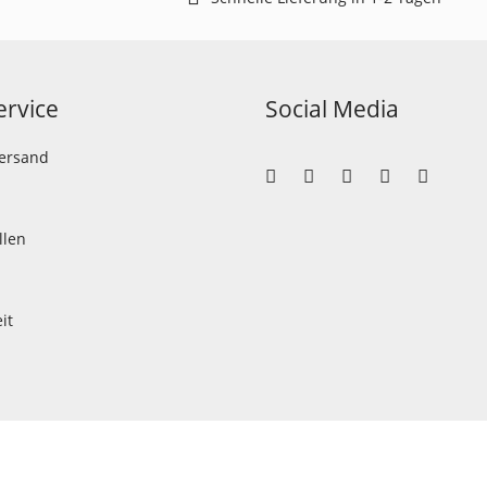
rvice
Social Media
Versand
llen
it