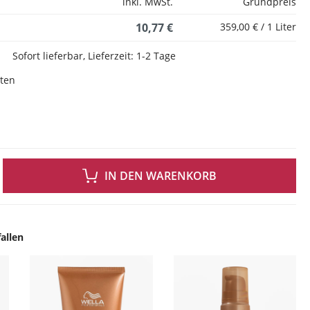
inkl. MwSt.
Grundpreis
10,77 €
359,00 € / 1 Liter
Sofort lieferbar, Lieferzeit: 1-2 Tage
sten
 GEWÜNSCHTEN WERT EIN ODER BENUTZE DIE SCHALTFLÄCHEN UM DIE ANZAH
IN DEN WARENKORB
allen
ingen