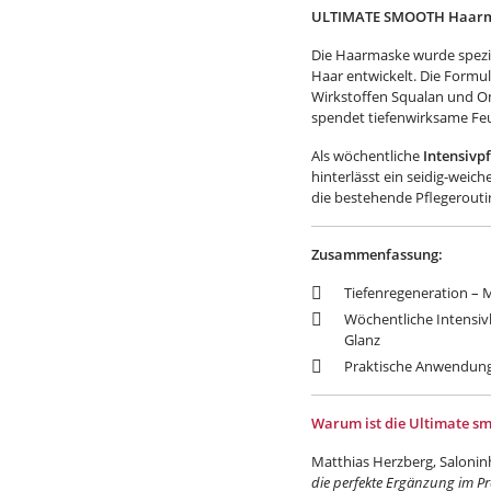
ULTIMATE SMOOTH Haarm
Die Haarmaske wurde spezie
Haar entwickelt. Die Formul
Wirkstoffen Squalan und O
spendet tiefenwirksame Feu
Als wöchentliche
Intensivpf
hinterlässt ein seidig-weich
die bestehende Pflegeroutin
Zusammenfassung:
Tiefenregeneration – 
Wöchentliche Intensiv
Glanz
Praktische Anwendung 
Warum ist die Ultimate s
Matthias Herzberg, Salonin
die perfekte Ergänzung im Pr