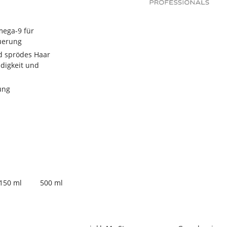
ega-9 für
uerung
d sprödes Haar
digkeit und
ung
150 ml
500 ml