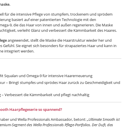
aske.
ll für die intensive Pflege von stumpfem, trockenem und sprödem
ierung basiert auf einer patentierten Technologie mit den
mega-9, die das Haar von innen und außen regenerieren. Die Maske
chtigkeit, verleiht Glanz und verbessert die Kämmbarkeit des Haares.
lege
angewendet, stellt die Maske die Haarstruktur wieder her und
es Gefühl. Sie eignet sich besonders für strapaziertes Haar und kann in
e integriert werden.
Mit Squalan und Omega-9 für intensive Haarerneuerung
kur – Bringt stumpfes und sprödes Haar zurück zu Geschmeidigkeit und
– Verbessert die Kämmbarkeit und pflegt nachhaltig
mooth Haarpflegeserie so spannend?
haber und Wella Professionals Ambassador, betont:
„Ultimate Smooth ist
emium-Segment des Wella Professionals Pflege-Portfolios. Der Duft, das