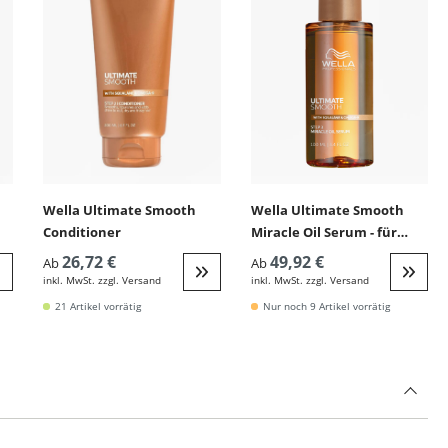
Wella Ultimate Smooth
Wella Ultimate Smooth
Conditioner
Miracle Oil Serum - für
glanzloses Haar
26,72 €
49,92 €
Ab
Ab
inkl. MwSt. zzgl. Versand
inkl. MwSt. zzgl. Versand
eiter zur Detail
Weiter zur Detail
Weite
21 Artikel vorrätig
Nur noch 9 Artikel vorrätig