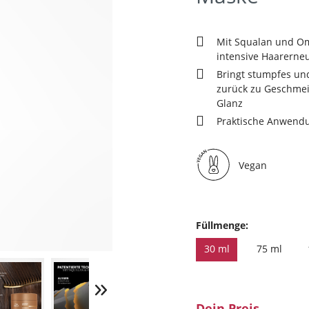
Mit Squalan und Om
intensive Haarerne
Bringt stumpfes un
zurück zu Geschmei
Glanz
Praktische Anwend
Vegan
Füllmenge:
30 ml
75 ml
Dein Preis