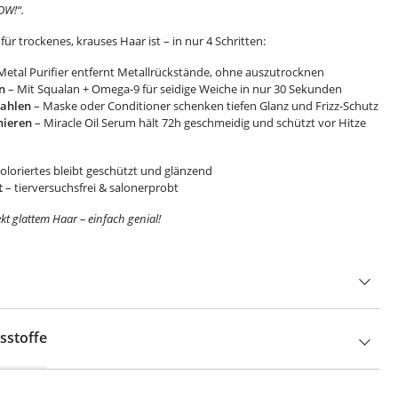
OW!“.
für trockenes, krauses Haar ist – in nur 4 Schritten:
Metal Purifier entfernt Metallrückstände, ohne auszutrocknen
n
– Mit Squalan + Omega-9 für seidige Weiche in nur 30 Sekunden
rahlen
– Maske oder Conditioner schenken tiefen Glanz und Frizz-Schutz
nieren
– Miracle Oil Serum hält 72h geschmeidig und schützt vor Hitze
coloriertes bleibt geschützt und glänzend
t
– tierversuchsfrei & salonerprobt
kt glattem Haar – einfach genial!
sstoffe