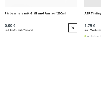
Färbeschale mit Griff und Auslauf 200ml
ASP Tinting B
0,00 €
1,79 €
inkl. MwSt. zzgl. Versand
inkl. MwSt. zzgl. V
Weiter zur Detail
Artikel vorrätig