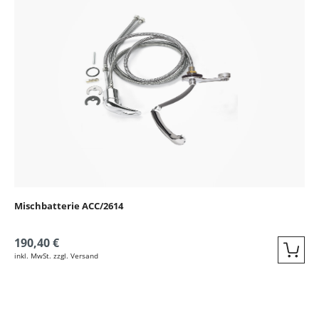
Mischbatterie ACC/2614
190,40 €
inkl. MwSt. zzgl. Versand
Quic