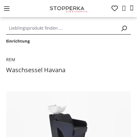
alt springen
Einrichtung
REM
Waschsessel Havana
Bildergalerie überspringen