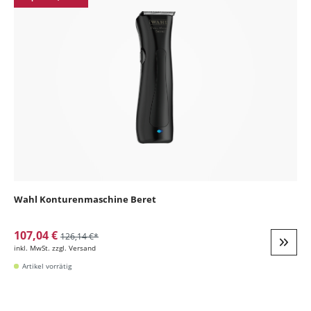
Wahl Konturenmaschine Beret
107,04 €
126,14 €*
inkl. MwSt. zzgl. Versand
Weite
Artikel vorrätig