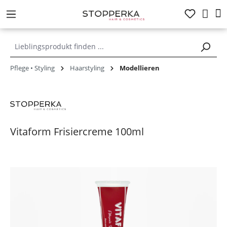
alt springen
Pflege • Styling
Haarstyling
Modellieren
Vitaform Frisiercreme 100ml
Bildergalerie überspringen