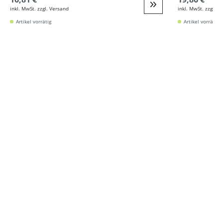
inkl. MwSt. zzgl. Versand
inkl. MwSt. zzgl. V
Weiter zur Detail
Artikel vorrätig
Artikel vorrätig