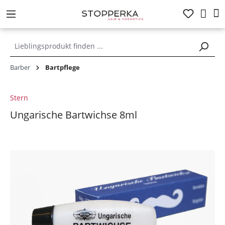
alt springen
Barber
Bartpflege
Stern
Ungarische Bartwichse 8ml
Bildergalerie überspringen