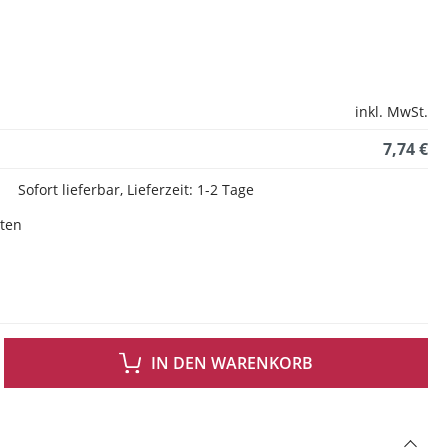
inkl. MwSt.
7,74 €
Sofort lieferbar, Lieferzeit: 1-2 Tage
sten
 GEWÜNSCHTEN WERT EIN ODER BENUTZE DIE SCHALTFLÄCHEN UM DIE ANZAH
IN DEN WARENKORB