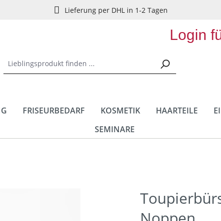
Lieferung per DHL in 1-2 Tagen
Login f
NG
FRISEURBEDARF
KOSMETIK
HAARTEILE
E
SEMINARE
Toupierbür
Noppen