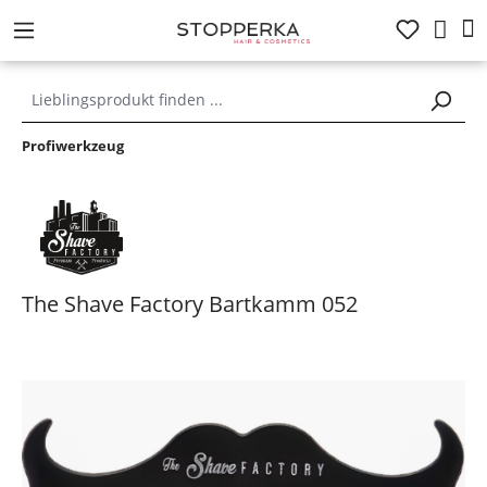
alt springen
Profiwerkzeug
The Shave Factory Bartkamm 052
Bildergalerie überspringen