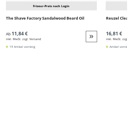
Friseur-Preis nach Login
The Shave Factory Sandalwood Beard Oil
Reuzel Clean 
11,84 €
16,81 €
Ab
inkl. MwSt. zzgl. Versand
inkl. MwSt. zzgl. V
Weiter zur Detail
19 Artikel vorrätig
Artikel vorrätig