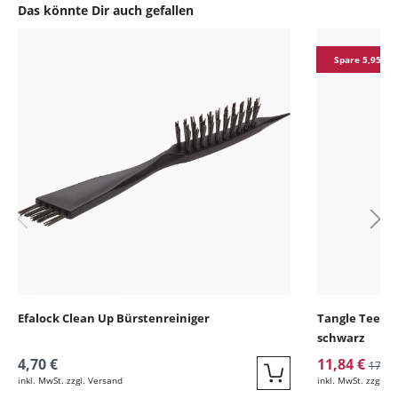
Das könnte Dir auch gefallen
Produktgalerie überspringen
Spare 5,95 €
Efalock Clean Up Bürstenreiniger
Tangle Teezer
schwarz
4,70 €
11,84 €
17,79
inkl. MwSt. zzgl. Versand
inkl. MwSt. zzgl. V
Quickbuy