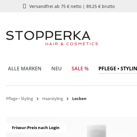
Versandfrei ab 75 € netto | 89,25 € brutto
springen
Zur Hauptnavigation springen
ALLE MARKEN
NEU
SALE %
PFLEGE • STYLI
Pflege • Styling
Haarstyling
Locken
Bildergalerie überspringen
Friseur-Preis nach Login