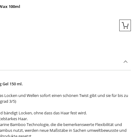
 Wax 100ml
Quic
 Gel 150 ml.
as Locken und Wellen sofort einen schönen Twist gibt und sie für bis zu
egrad 3/5)
und bändigt Locken, ohne dass das Haar fest wird.
ttelstarkes Haar.
arine Bamboo Technologie, die die bemerkenswerte Flexibilität und
 Bambus nutzt, werden neue Maßstäbe in Sachen umweltbewusste und
-Produkte gesetzt.