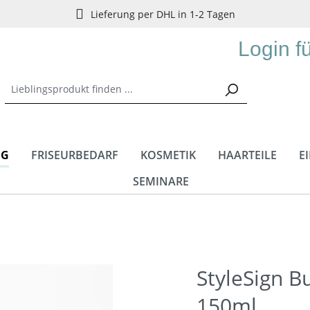
Lieferung per DHL in 1-2 Tagen
Login f
NG
FRISEURBEDARF
KOSMETIK
HAARTEILE
E
SEMINARE
StyleSign B
150ml