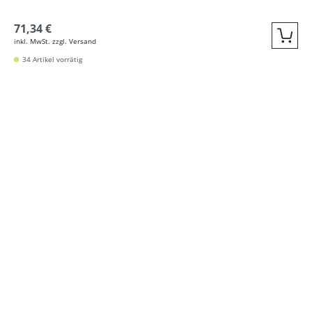
71,34 €
inkl. MwSt. zzgl. Versand
Quic
34 Artikel vorrätig