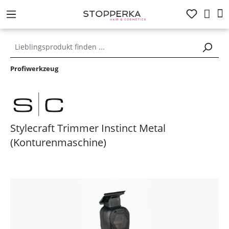
alt springen
Profiwerkzeug
Stylecraft Trimmer Instinct Metal
(Konturenmaschine)
Bildergalerie überspringen