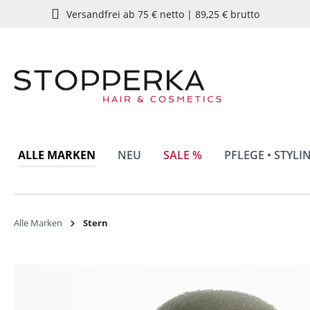
Versandfrei ab 75 € netto | 89,25 € brutto
springen
Zur Hauptnavigation springen
ALLE MARKEN
NEU
SALE %
PFLEGE • STYLI
Alle Marken
Stern
Bildergalerie überspringen