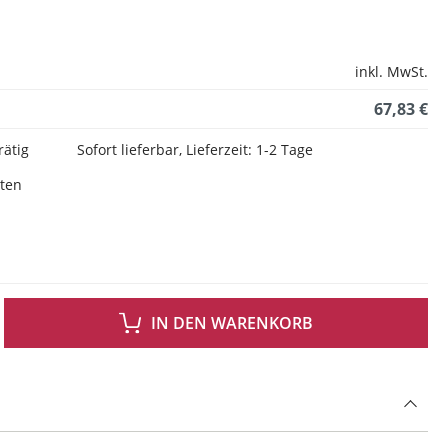
inkl. MwSt.
67,83 €
rätig
Sofort lieferbar, Lieferzeit: 1-2 Tage
sten
 GEWÜNSCHTEN WERT EIN ODER BENUTZE DIE SCHALTFLÄCHEN UM DIE ANZAH
IN DEN WARENKORB