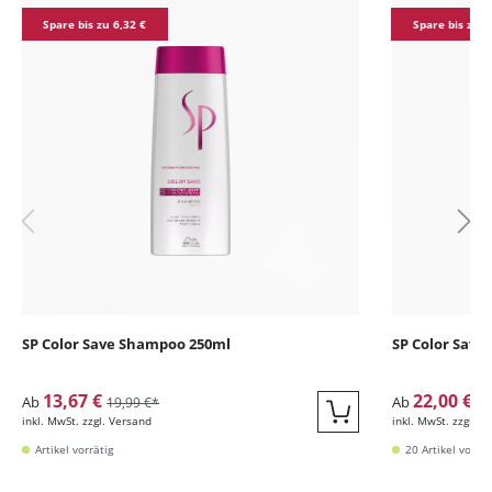
Spare bis zu 6,32 €
Spare bis zu 9
SP Color Save Shampoo 250ml
SP Color Save
13,67 €
22,00 €
Ab
Ab
19,99 €*
31
inkl. MwSt. zzgl. Versand
inkl. MwSt. zzgl. V
Quickbuy
Artikel vorrätig
20 Artikel vorrät