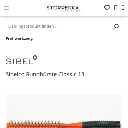
alt springen
Profiwerkzeug
Sinelco Rundbürste Classic 13
Bildergalerie überspringen