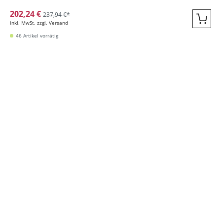
202,24 €
237,94 €*
inkl. MwSt. zzgl. Versand
Quic
46 Artikel vorrätig