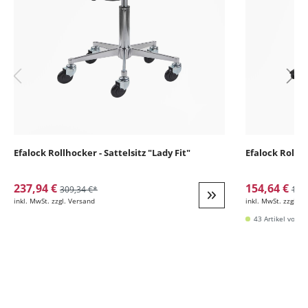
Efalock Rollhocker - Sattelsitz "Lady Fit"
Efalock Rollh
237,94 €
154,64 €
309,34 €*
178
inkl. MwSt. zzgl. Versand
inkl. MwSt. zzgl. V
Weiter zur Detail
43 Artikel vorrät